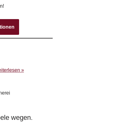
n!
tionen
iterlesen »
nerei
eele wegen.